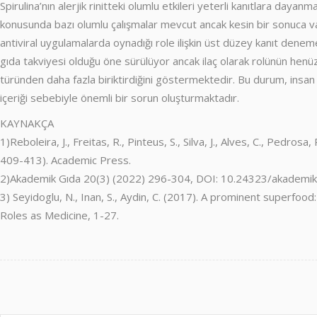
Spirulina’nın alerjik rinitteki olumlu etkileri yeterli kanıtlara daya
konusunda bazı olumlu çalışmalar mevcut ancak kesin bir sonuca var
antiviral uygulamalarda oynadığı role ilişkin üst düzey kanıt denem
gıda takviyesi olduğu öne sürülüyor ancak ilaç olarak rolünün henüz b
türünden daha fazla biriktirdiğini göstermektedir. Bu durum, insan s
içeriği sebebiyle önemli bir sorun oluşturmaktadır.
KAYNAKÇA
1)Reboleira, J., Freitas, R., Pinteus, S., Silva, J., Alves, C., Pedr
409-413). Academic Press.
2)Akademik Gıda 20(3) (2022) 296-304, DOI: 10.24323/akademi
3) Seyidoglu, N., Inan, S., Aydin, C. (2017). A prominent superfo
Roles as Medicine, 1-27.