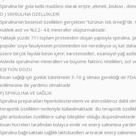
Spirulina bir gıda katkı maddesi olarak erişte ,ekmek ,bisküvi , dond
D ) SRIRULINA ÖZELLİKLERİ
Spirulina’nın besinsel özellikleri gerçekten “türünün tek örneği”dir.
nükleik asit ve %2.2- 4.8 mineraller oluşturmaktadır.
Yaklaşık yüzde 71’i toplam proteinden oluşan yapısıyla spirulina, ş
popüler soya fasulyesinin proteininden ise neredeyse üç kat daha faz
üzere birçok faydalı besin içerir; karotenoidler, esansiyel yağ as
Aslında spirulina’nın mineralleri ve büyüme faktörü nitelikleri, süt v
E)ETKİN DOZU
İnsan sağlığı için günlük tüketiminin 3-10 g olması gerektiği de 
edilmesine de yardımcı olmaktadır
F) SPIRULINA VE SAĞLIK
Spirulina preparatları hiperkolesterolemi ve ateroskleroz dahil olm
terapötik özellikleri nedeniyle kullanılmaktadır. Bu terapötik özelli
gibi antioksidan özelliklere sahip bileşikler olduğu düşünülmektedi
insan hücreleri tarafından kolayca emilir ve enerji salınımına yardım
Spirulina bağırsaktaki sağlıklı laktobasilleri artırarak enerji salını