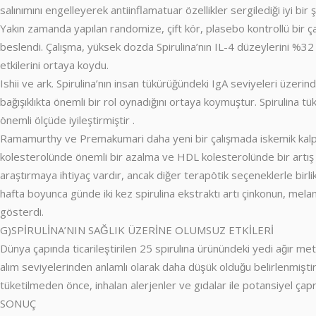
salınımını engelleyerek antiinflamatuar özellikler sergilediği iyi bir 
Yakın zamanda yapılan randomize, çift kör, plasebo kontrollü bir çal
beslendi. Çalışma, yüksek dozda Spirulina’nın IL-4 düzeylerini %32 o
etkilerini ortaya koydu.
Ishii ve ark. Spirulina’nın insan tükürüğündeki IgA seviyeleri üzerin
bağışıklıkta önemli bir rol oynadığını ortaya koymuştur. Spirulina t
önemli ölçüde iyileştirmiştir .
Ramamurthy ve Premakumari daha yeni bir çalışmada iskemik kalp hast
kolesterolünde önemli bir azalma ve HDL kolesterolünde bir artış bu
araştırmaya ihtiyaç vardır, ancak diğer terapötik seçeneklerle birli
hafta boyunca günde iki kez spirulina ekstraktı artı çinkonun, melan
gösterdi.
G)SPİRULİNA’NIN SAĞLIK ÜZERİNE OLUMSUZ ETKİLERİ
Dünya çapında ticarileştirilen 25 spırulına ürünündeki yedi ağır me
alım seviyelerinden anlamlı olarak daha düşük olduğu belirlenmiştir . S
tüketilmeden önce, inhalan alerjenler ve gıdalar ile potansiyel çap
SONUÇ