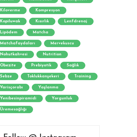
Kiloverme
Kompresyon
Kopiluwak
Kısırlık
Lenfdrenaj
Lipödem
Matcha
Matchafaydaları
Mervekuscu
Nohutkahvesi
Nutrition
Obezite
Prebiyotik
Sağlık
Sebze
Toklukkanşekeri
Training
Varisçorabı
Yaşlanma
Yenibesinpiramidi
Yorgunluk
Üremesağlığı