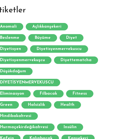
tiketler
Anomali
Açlıkkanşekeri
Beslenme
Büyüme
Diyet
Diyetisyen
Diyetisyenmervekuscu
Diyetisyenmervekuşcu
Diyettematcha
Düşükdoğum
DİYETİSYENMERVEKUSCU
Eliminasyon
Filbacak
Fitness
Green
Halsizlik
Health
Hindibakahvesi
Hurmaçekirdeğikahvesi
Insülin
Kafein
Kalınbacak
Kanşekeri