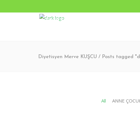
Pazartesi - Cumartesi 9.00 - 17.00 Pazar KAPALI
Turgut Özal Mahallesi 2167. Sokak No:3B Akkent 6 Twin
Diyetisyen Merve KUŞCU
/
Posts tagged "
All
ANNE ÇOCU
Ekim 21, 2025
6
0
MATCHA