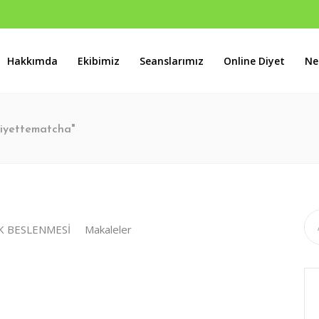
Hakkımda
Ekibimiz
Seanslarımız
Online Diyet
Ne
s B Blok No:46 Batıkent / ANKARA
diyettematcha"
K BESLENMESİ
Makaleler