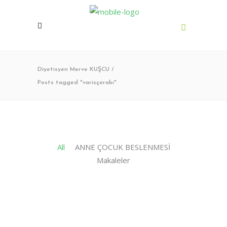
Diyetisyen Merve KUŞCU
/
Posts tagged "varisçorabı"
All
ANNE ÇOCUK BESLENMESİ
Makaleler
Ekim 14, 2025
5
0
Lipödem ve Lenfödem:
Farklılıkları,