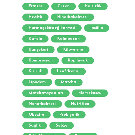
Fitness
Green
Halsizlik
Health
Hindibakahvesi
Hurmaçekirdeğikahvesi
Insülin
Kafein
Kalınbacak
Kanşekeri
Kiloverme
Kompresyon
Kopiluwak
Kısırlık
Lenfdrenaj
Lipödem
Matcha
Matchafaydaları
Mervekuscu
Nohutkahvesi
Nutrition
Obezite
Prebiyotik
Sağlık
Sebze