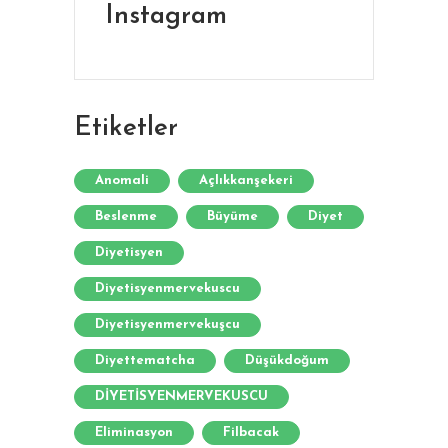
Instagram
Etiketler
Anomali
Açlıkkanşekeri
Beslenme
Büyüme
Diyet
Diyetisyen
Diyetisyenmervekuscu
Diyetisyenmervekuşcu
Diyettematcha
Düşükdoğum
DİYETİSYENMERVEKUSCU
Eliminasyon
Filbacak