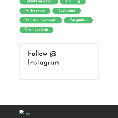
Toklukkanşekeri
Training
Varisçorabı
Yaşlanma
Yenibesinpiramidi
Yorgunluk
Üremesağlığı
Follow @
Instagram