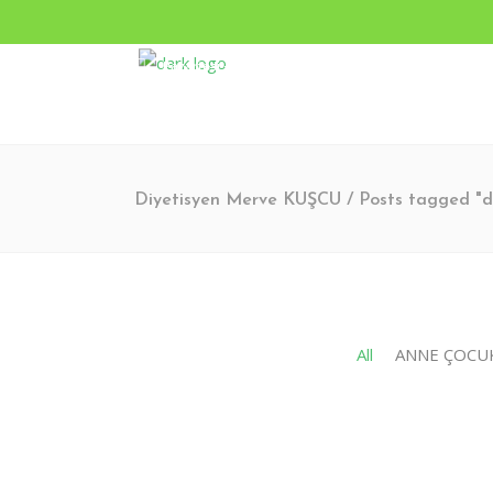
Pazartesi - Cumartesi 9.00 - 17.00 Pazar KAPALI
Turgut Özal Mahallesi 2167. Sokak No:3B Akkent 6 Twin
Diyetisyen Merve KUŞCU
/
Posts tagged "
All
ANNE ÇOCU
Ocak 13, 2026
3
0