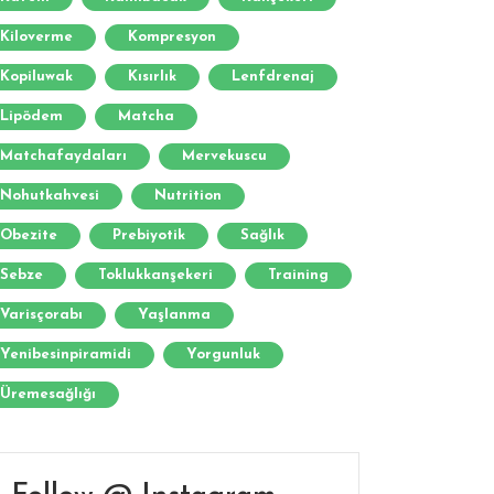
Kiloverme
Kompresyon
Kopiluwak
Kısırlık
Lenfdrenaj
Lipödem
Matcha
Matchafaydaları
Mervekuscu
Nohutkahvesi
Nutrition
Obezite
Prebiyotik
Sağlık
Sebze
Toklukkanşekeri
Training
Varisçorabı
Yaşlanma
Yenibesinpiramidi
Yorgunluk
Üremesağlığı