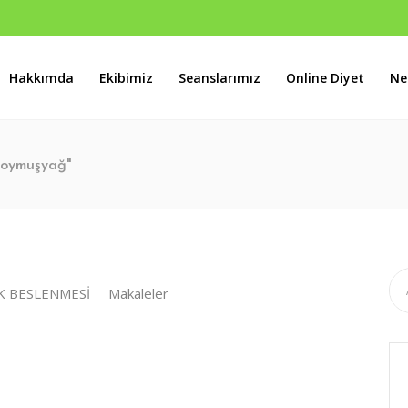
Hakkımda
Ekibimiz
Seanslarımız
Online Diyet
Ne
s B Blok No:46 Batıkent / ANKARA
doymuşyağ"
K BESLENMESİ
Makaleler