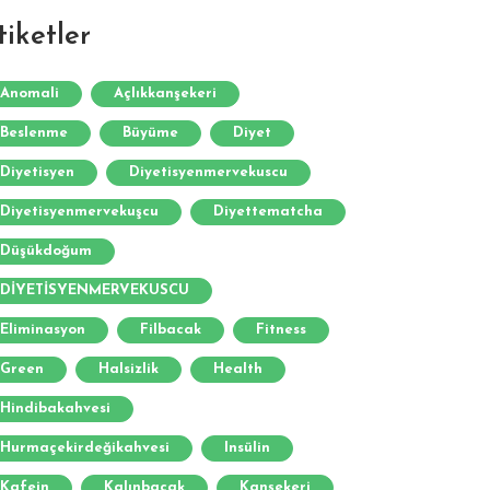
tiketler
Anomali
Açlıkkanşekeri
Beslenme
Büyüme
Diyet
Diyetisyen
Diyetisyenmervekuscu
Diyetisyenmervekuşcu
Diyettematcha
Düşükdoğum
DİYETİSYENMERVEKUSCU
Eliminasyon
Filbacak
Fitness
Green
Halsizlik
Health
Hindibakahvesi
Hurmaçekirdeğikahvesi
Insülin
Kafein
Kalınbacak
Kanşekeri