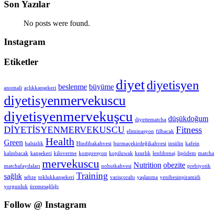
Son Yazılar
No posts were found.
Instagram
Etiketler
diyet
diyetisyen
beslenme
büyüme
anomali
açlıkkanşekeri
diyetisyenmervekuscu
diyetisyenmervekuşcu
düşükdoğum
diyettematcha
DİYETİSYENMERVEKUSCU
Fitness
eliminasyon
filbacak
Health
Green
halsizlik
Hindibakahvesi
hurmaçekirdeğikahvesi
insülin
kafein
kalınbacak
kanşekeri
kiloverme
kompresyon
kopiluwak
kısırlık
lenfdrenaj
lipödem
matcha
mervekuscu
Nutrition
obezite
matchafaydaları
nohutkahvesi
prebiyotik
Training
sağlık
sebze
toklukkanşekeri
varisçorabı
yaşlanma
yenibesinpiramidi
yorgunluk
üremesağlığı
Follow @ Instagram