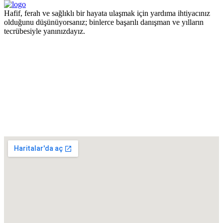
Hafif, ferah ve sağlıklı bir hayata ulaşmak için yardıma ihtiyacınız
olduğunu düşünüyorsanız; binlerce başarılı danışman ve yılların
tecrübesiyle yanınızdayız.
Pzt - Cmt 09.00 - 18.00 Pazar KAPALI
+90 551 447 87 94
Turgut Özal Mahallesi 2167. Sokak No:3B Akkent 6 Twins B Blok
No:46 Batıkent / ANKARA