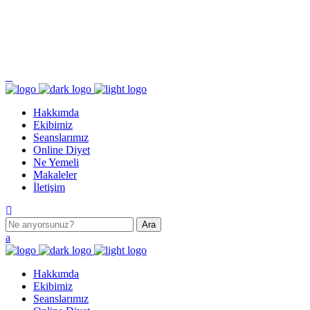
Pazartesi - Cumartesi 9.00 - 17.00 Pazar KAPALI
Turgut Özal Mahallesi 2167. Sokak No:3B Akkent 6 Twins B Blok No:46 Batıkent /
ANKARA
Hakkımda
Ekibimiz
Seanslarımız
Online Diyet
Ne Yemeli
Makaleler
İletişim
Hakkımda
Ekibimiz
Seanslarımız