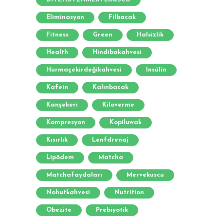
Eliminasyon
Filbacak
Fitness
Green
Halsizlik
Health
Hindibakahvesi
Hurmaçekirdeğikahvesi
Insülin
Kafein
Kalınbacak
Kanşekeri
Kiloverme
Kompresyon
Kopiluwak
Kısırlık
Lenfdrenaj
Lipödem
Matcha
Matchafaydaları
Mervekuscu
Nohutkahvesi
Nutrition
Obezite
Prebiyotik