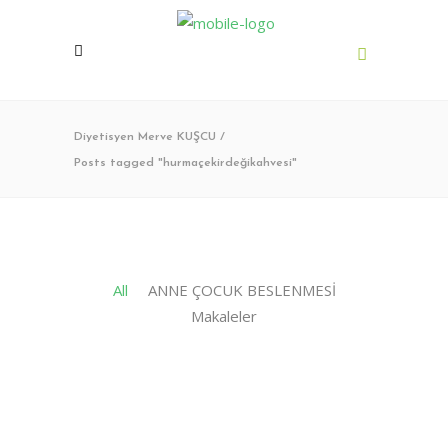
Diyetisyen Merve KUŞCU
/
Posts tagged "hurmaçekirdeğikahvesi"
All
ANNE ÇOCUK BESLENMESİ
Makaleler
Kasım 1, 2025
4
0