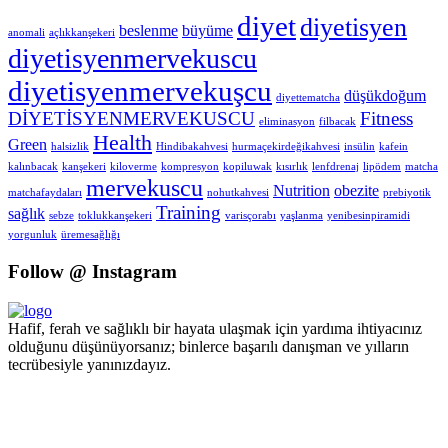
diyet
diyetisyen
beslenme
büyüme
anomali
açlıkkanşekeri
diyetisyenmervekuscu
diyetisyenmervekuşcu
düşükdoğum
diyettematcha
DİYETİSYENMERVEKUSCU
Fitness
eliminasyon
filbacak
Health
Green
halsizlik
Hindibakahvesi
hurmaçekirdeğikahvesi
insülin
kafein
kalınbacak
kanşekeri
kiloverme
kompresyon
kopiluwak
kısırlık
lenfdrenaj
lipödem
matcha
mervekuscu
Nutrition
obezite
matchafaydaları
nohutkahvesi
prebiyotik
Training
sağlık
sebze
toklukkanşekeri
varisçorabı
yaşlanma
yenibesinpiramidi
yorgunluk
üremesağlığı
Follow @ Instagram
Hafif, ferah ve sağlıklı bir hayata ulaşmak için yardıma ihtiyacınız
olduğunu düşünüyorsanız; binlerce başarılı danışman ve yılların
tecrübesiyle yanınızdayız.
Pzt - Cmt 09.00 - 18.00 Pazar KAPALI