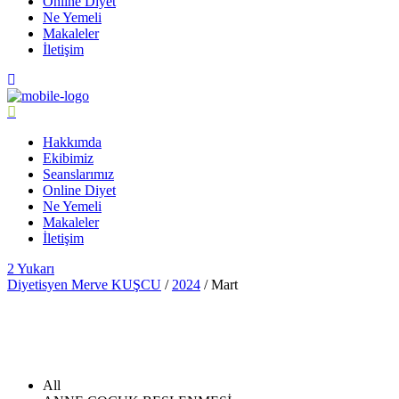
Online Diyet
Ne Yemeli
Makaleler
İletişim
Hakkımda
Ekibimiz
Seanslarımız
Online Diyet
Ne Yemeli
Makaleler
İletişim
Yukarı
Diyetisyen Merve KUŞCU
/
2024
/
Mart
All