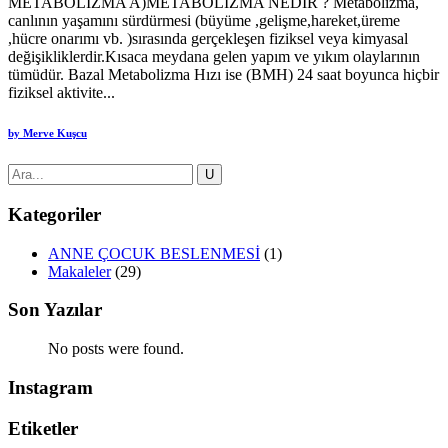
METABOLİZMA A)METABOLİZMA NEDİR ? Metabolizma,
canlının yaşamını sürdürmesi (büyüme ,gelişme,hareket,üreme
,hücre onarımı vb. )sırasında gerçekleşen fiziksel veya kimyasal
değişikliklerdir.Kısaca meydana gelen yapım ve yıkım olaylarının
tümüdür. Bazal Metabolizma Hızı ise (BMH) 24 saat boyunca hiçbir
fiziksel aktivite...
by
Merve Kuşcu
Kategoriler
ANNE ÇOCUK BESLENMESİ
(1)
Makaleler
(29)
Son Yazılar
No posts were found.
Instagram
Etiketler