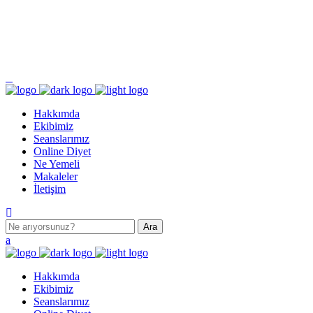
Pazartesi - Cumartesi 9.00 - 17.00 Pazar KAPALI
Turgut Özal Mahallesi 2167. Sokak No:3B Akkent 6 Twins B Blok No:46 Batıkent /
ANKARA
Hakkımda
Ekibimiz
Seanslarımız
Online Diyet
Ne Yemeli
Makaleler
İletişim
Hakkımda
Ekibimiz
Seanslarımız