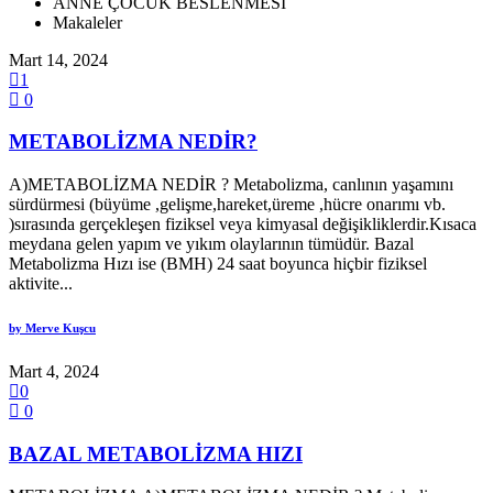
ANNE ÇOCUK BESLENMESİ
Makaleler
Mart 14, 2024
1
0
METABOLİZMA NEDİR?
A)METABOLİZMA NEDİR ? Metabolizma, canlının yaşamını
sürdürmesi (büyüme ,gelişme,hareket,üreme ,hücre onarımı vb.
)sırasında gerçekleşen fiziksel veya kimyasal değişikliklerdir.Kısaca
meydana gelen yapım ve yıkım olaylarının tümüdür. Bazal
Metabolizma Hızı ise (BMH) 24 saat boyunca hiçbir fiziksel
aktivite...
by
Merve Kuşcu
Mart 4, 2024
0
0
BAZAL METABOLİZMA HIZI