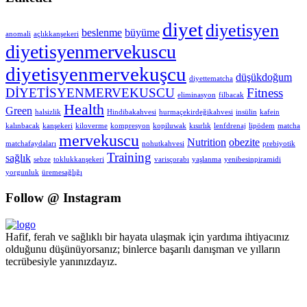
diyet
diyetisyen
beslenme
büyüme
anomali
açlıkkanşekeri
diyetisyenmervekuscu
diyetisyenmervekuşcu
düşükdoğum
diyettematcha
DİYETİSYENMERVEKUSCU
Fitness
eliminasyon
filbacak
Health
Green
halsizlik
Hindibakahvesi
hurmaçekirdeğikahvesi
insülin
kafein
kalınbacak
kanşekeri
kiloverme
kompresyon
kopiluwak
kısırlık
lenfdrenaj
lipödem
matcha
mervekuscu
Nutrition
obezite
matchafaydaları
nohutkahvesi
prebiyotik
Training
sağlık
sebze
toklukkanşekeri
varisçorabı
yaşlanma
yenibesinpiramidi
yorgunluk
üremesağlığı
Follow @ Instagram
Hafif, ferah ve sağlıklı bir hayata ulaşmak için yardıma ihtiyacınız
olduğunu düşünüyorsanız; binlerce başarılı danışman ve yılların
tecrübesiyle yanınızdayız.
Pzt - Cmt 09.00 - 18.00 Pazar KAPALI