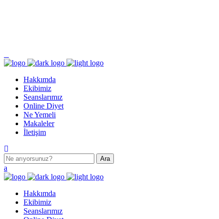
Pazartesi - Cumartesi 9.00 - 17.00 Pazar KAPALI
Turgut Özal Mahallesi 2167. Sokak No:3B Akkent 6 Twins B Blok No:46 Batıkent /
ANKARA
Hakkımda
Ekibimiz
Seanslarımız
Online Diyet
Ne Yemeli
Makaleler
İletişim
Hakkımda
Ekibimiz
Seanslarımız