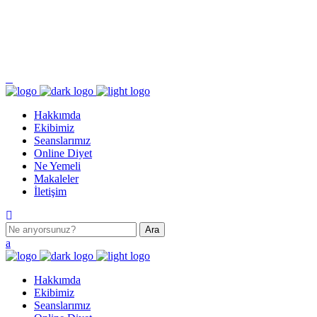
Pazartesi - Cumartesi 9.00 - 17.00 Pazar KAPALI
Turgut Özal Mahallesi 2167. Sokak No:3B Akkent 6 Twins B Blok No:46 Batıkent /
ANKARA
Hakkımda
Ekibimiz
Seanslarımız
Online Diyet
Ne Yemeli
Makaleler
İletişim
Hakkımda
Ekibimiz
Seanslarımız