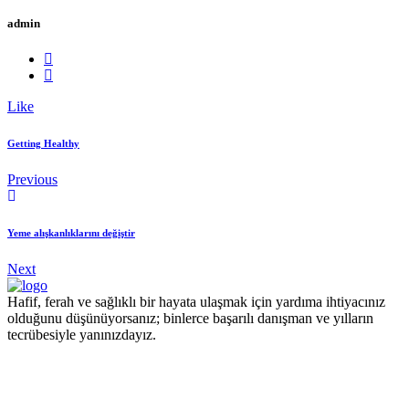
admin
Like
Getting Healthy
Previous
Yeme alışkanlıklarını değiştir
Next
Hafif, ferah ve sağlıklı bir hayata ulaşmak için yardıma ihtiyacınız
olduğunu düşünüyorsanız; binlerce başarılı danışman ve yılların
tecrübesiyle yanınızdayız.
Pzt - Cmt 09.00 - 18.00 Pazar KAPALI