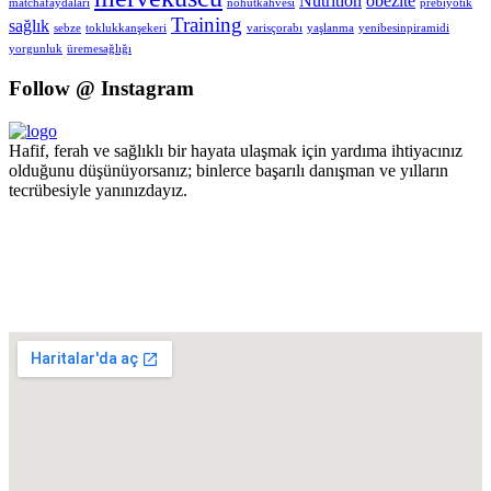
Nutrition
obezite
matchafaydaları
nohutkahvesi
prebiyotik
Training
sağlık
sebze
toklukkanşekeri
varisçorabı
yaşlanma
yenibesinpiramidi
yorgunluk
üremesağlığı
Follow @ Instagram
Hafif, ferah ve sağlıklı bir hayata ulaşmak için yardıma ihtiyacınız
olduğunu düşünüyorsanız; binlerce başarılı danışman ve yılların
tecrübesiyle yanınızdayız.
Pzt - Cmt 09.00 - 18.00 Pazar KAPALI
+90 551 447 87 94
Turgut Özal Mahallesi 2167. Sokak No:3B Akkent 6 Twins B Blok
No:46 Batıkent / ANKARA