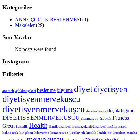
Kategoriler
ANNE ÇOCUK BESLENMESİ
(1)
Makaleler
(29)
Son Yazılar
No posts were found.
Instagram
Etiketler
diyet
diyetisyen
beslenme
büyüme
anomali
açlıkkanşekeri
diyetisyenmervekuscu
diyetisyenmervekuşcu
düşükdoğum
diyettematcha
DİYETİSYENMERVEKUSCU
Fitness
eliminasyon
filbacak
Health
Green
halsizlik
Hindibakahvesi
hurmaçekirdeğikahvesi
insülin
kafein
kalınbacak
kanşekeri
kiloverme
kompresyon
kopiluwak
kısırlık
lenfdrenaj
lipödem
matcha
mervekuscu