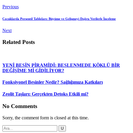
Previous
Çocuklarda Persentil Tabloları: Büyüme ve Gelişmeyi Doğru Verilerle İnceleme
Next
Related Posts
YENİ BESİN PİRAMİDİ: BESLENMEDE KÖKLÜ BİR
DEĞİŞİME Mİ GİDİLİYOR?
Fonksiyonel Besinler Nedir? Sağlığımıza Katkıları
Zeolit Taşları: Gerçekten Detoks Etkili mi?
No Comments
Sorry, the comment form is closed at this time.