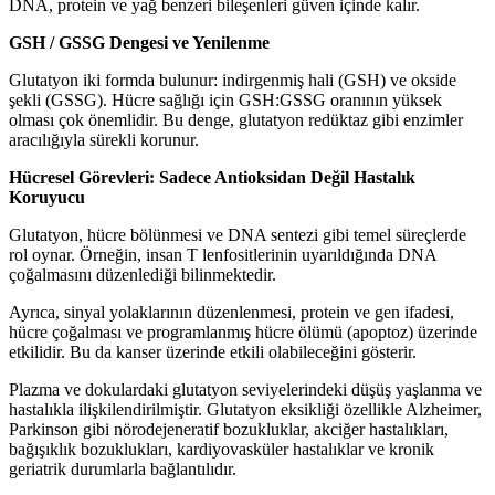
DNA, protein ve yağ benzeri bileşenleri güven içinde kalır.
GSH / GSSG Dengesi ve Yenilenme
Glutatyon iki formda bulunur: indirgenmiş hali (GSH) ve okside
şekli (GSSG). Hücre sağlığı için GSH:GSSG oranının yüksek
olması çok önemlidir. Bu denge, glutatyon redüktaz gibi enzimler
aracılığıyla sürekli korunur.
Hücresel Görevleri: Sadece Antioksidan Değil Hastalık
Koruyucu
Glutatyon, hücre bölünmesi ve DNA sentezi gibi temel süreçlerde
rol oynar. Örneğin, insan T lenfositlerinin uyarıldığında DNA
çoğalmasını düzenlediği bilinmektedir.
Ayrıca, sinyal yolaklarının düzenlenmesi, protein ve gen ifadesi,
hücre çoğalması ve programlanmış hücre ölümü (apoptoz) üzerinde
etkilidir. Bu da kanser üzerinde etkili olabileceğini gösterir.
Plazma ve dokulardaki glutatyon seviyelerindeki düşüş yaşlanma ve
hastalıkla ilişkilendirilmiştir. Glutatyon eksikliği özellikle Alzheimer,
Parkinson gibi nörodejeneratif bozukluklar, akciğer hastalıkları,
bağışıklık bozuklukları, kardiyovasküler hastalıklar ve kronik
geriatrik durumlarla bağlantılıdır.