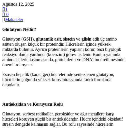
Ağustos 12, 2025
1
0
Makaleler
Glutatyon Nedir?
Glutatyon (GSH),
glutamik asit
,
sistein
ve
glisin
adlı üç amino
asitten oluşan küçük bir proteindir. Hücrelerin içinde yüksek
miktarda bulunur. Ayrıca proteinlerin yapısını korur, bazı biyolojik
reaksiyonlarda yardımcı (koenzim) görev üstlenir. Bunun yanında
amino asitlerin taşınmasında, proteinlerin ve DNA’nın üretilmesinde
önemli rol oynar.
Esasen hepatik (karaciğer) hücrelerinde sentezlenen glutatyon,
hücrelerin çoğunda yüksek konsantrasyonda farklı formlarda
depolanır.
Antioksidan ve Koruyucu Rolü
Glutatyon, serbest radikaller, peroksitler ve ağır metallere karşı
hücreleri koruyan güçlü bir antioksidandır. Hücre içindeki oksidatif
stresin dengede kalmasını sağlar. Bu rolü sayesinde hücrelerin