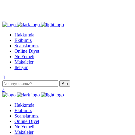
Pazartesi - Cumartesi 9.00 - 17.00 Pazar KAPALI
Turgut Özal Mahallesi 2167. Sokak No:3B Akkent 6 Twins B Blok No:46 Batıkent /
ANKARA
Hakkımda
Ekibimiz
Seanslarımız
Online Diyet
Ne Yemeli
Makaleler
İletişim
Hakkımda
Ekibimiz
Seanslarımız
Online Diyet
Ne Yemeli
Makaleler