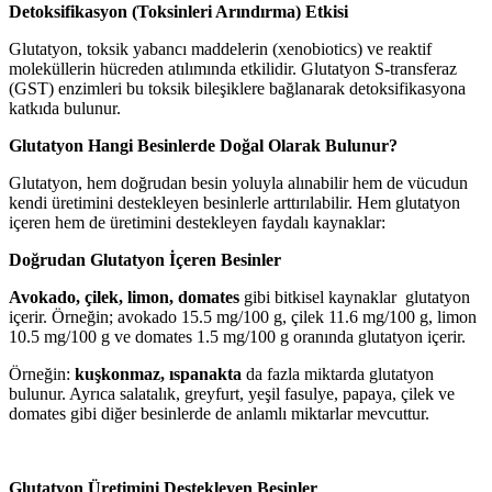
Detoksifikasyon (Toksinleri Arındırma) Etkisi
Glutatyon, toksik yabancı maddelerin (xenobiotics) ve reaktif
moleküllerin hücreden atılımında etkilidir. Glutatyon S-transferaz
(GST) enzimleri bu toksik bileşiklere bağlanarak detoksifikasyona
katkıda bulunur.
Glutatyon Hangi Besinlerde Doğal Olarak Bulunur?
Glutatyon, hem doğrudan besin yoluyla alınabilir hem de vücudun
kendi üretimini destekleyen besinlerle arttırılabilir. Hem glutatyon
içeren hem de üretimini destekleyen faydalı kaynaklar:
Doğrudan Glutatyon İçeren Besinler
Avokado, çilek, limon, domates
gibi bitkisel kaynaklar glutatyon
içerir. Örneğin; avokado 15.5 mg/100 g, çilek 11.6 mg/100 g, limon
10.5 mg/100 g ve domates 1.5 mg/100 g oranında glutatyon içerir.
Örneğin:
kuşkonmaz, ıspanakta
da fazla miktarda glutatyon
bulunur. Ayrıca salatalık, greyfurt, yeşil fasulye, papaya, çilek ve
domates gibi diğer besinlerde de anlamlı miktarlar mevcuttur.
Glutatyon Üretimini Destekleyen Besinler