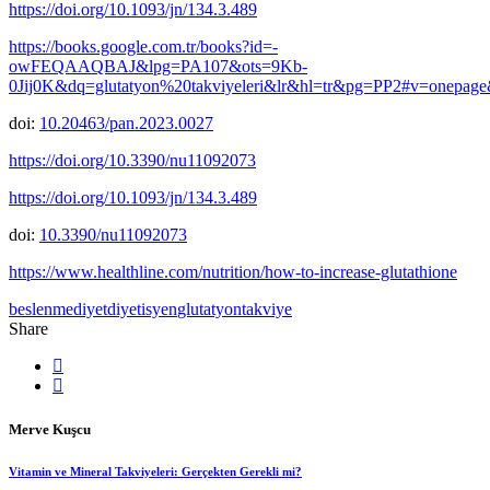
https://doi.org/10.1093/jn/134.3.489
https://books.google.com.tr/books?id=-
owFEQAAQBAJ&lpg=PA107&ots=9Kb-
0Jij0K&dq=glutatyon%20takviyeleri&lr&hl=tr&pg=PP2#v=onepage&
doi:
10.20463/pan.2023.0027
https://doi.org/10.3390/nu11092073
https://doi.org/10.1093/jn/134.3.489
doi:
10.3390/nu11092073
https://www.healthline.com/nutrition/how-to-increase-glutathione
beslenme
diyet
diyetisyen
glutatyon
takviye
Share
Merve Kuşcu
Vitamin ve Mineral Takviyeleri: Gerçekten Gerekli mi?