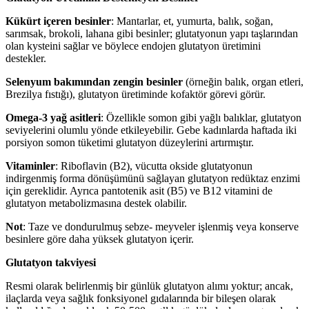
Kükürt içeren besinler
: Mantarlar, et, yumurta, balık, soğan,
sarımsak, brokoli, lahana gibi besinler; glutatyonun yapı taşlarından
olan kysteini sağlar ve böylece endojen glutatyon üretimini
destekler.
Selenyum bakımından zengin besinler
(örneğin balık, organ etleri,
Brezilya fıstığı), glutatyon üretiminde kofaktör görevi görür.
Omega-3 yağ asitleri
: Özellikle somon gibi yağlı balıklar, glutatyon
seviyelerini olumlu yönde etkileyebilir. Gebe kadınlarda haftada iki
porsiyon somon tüketimi glutatyon düzeylerini artırmıştır.
Vitaminler
: Riboflavin (B2), vücutta okside glutatyonun
indirgenmiş forma dönüşümünü sağlayan glutatyon redüktaz enzimi
için gereklidir. Ayrıca pantotenik asit (B5) ve B12 vitamini de
glutatyon metabolizmasına destek olabilir.
Not
: Taze ve dondurulmuş sebze- meyveler işlenmiş veya konserve
besinlere göre daha yüksek glutatyon içerir.
Glutatyon takviyesi
Resmi olarak belirlenmiş bir günlük glutatyon alımı yoktur; ancak,
ilaçlarda veya sağlık fonksiyonel gıdalarında bir bileşen olarak