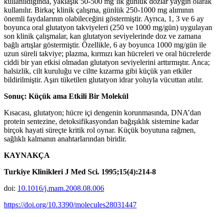
kullanıldığında, yaklaşık 50-500 mg’lık günlük dozlar yaygın olarak
kullanılır. Birkaç klinik çalışma, günlük 250-1000 mg alımının
önemli faydalarının olabileceğini göstermiştir. Ayrıca, 1, 3 ve 6 ay
boyunca oral glutatyon takviyeleri (250 ve 1000 mg/gün) uygulayan
son klinik çalışmalar, kan glutatyon seviyelerinde doz ve zamana
bağlı artışlar göstermiştir. Özellikle, 6 ay boyunca 1000 mg/gün ile
uzun süreli takviye; plazma, kırmızı kan hücreleri ve oral hücrelerde
ciddi bir yan etkisi olmadan glutatyon seviyelerini arttırmıştır. Anca;
halsizlik, cilt kuruluğu ve ciltte kızarma gibi küçük yan etkiler
bildirilmiştir. Aşırı tüketilen glutatyon idrar yoluyla vücuttan atılır.
Sonuç: Küçük ama Etkili Bir Molekül
Kısacası, glutatyon; hücre içi dengenin korunmasında, DNA’dan
protein sentezine, detoksifikasyondan bağışıklık sistemine kadar
birçok hayati süreçte kritik rol oynar. Küçük boyutuna rağmen,
sağlıklı kalmanın anahtarlarından biridir.
KAYNAKÇA
Turkiye Klinikleri J Med Sci. 1995;15(4):214-8
doi:
10.1016/j.mam.2008.08.006
https://doi.org/10.3390/molecules28031447