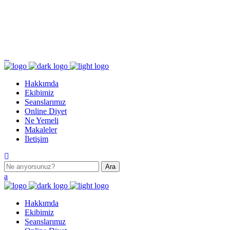
Pazartesi - Cumartesi 9.00 - 17.00 Pazar KAPALI
Turgut Özal Mahallesi 2167. Sokak No:3B Akkent 6 Twins B Blok No:46 Batıkent /
ANKARA
Hakkımda
Ekibimiz
Seanslarımız
Online Diyet
Ne Yemeli
Makaleler
İletişim
Hakkımda
Ekibimiz
Seanslarımız