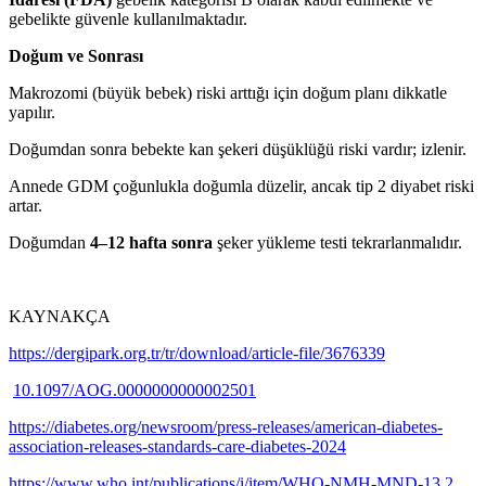
gebelikte güvenle kullanılmaktadır.
Doğum ve Sonrası
Makrozomi (büyük bebek) riski arttığı için doğum planı dikkatle
yapılır.
Doğumdan sonra bebekte kan şekeri düşüklüğü riski vardır; izlenir.
Annede GDM çoğunlukla doğumla düzelir, ancak tip 2 diyabet riski
artar.
Doğumdan
4–12 hafta sonra
şeker yükleme testi tekrarlanmalıdır.
KAYNAKÇA
https://dergipark.org.tr/tr/download/article-file/3676339
10.1097/AOG.0000000000002501
https://diabetes.org/newsroom/press-releases/american-diabetes-
association-releases-standards-care-diabetes-2024
https://www.who.int/publications/i/item/WHO-NMH-MND-13.2