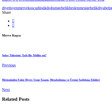
diyetisyenmervekuşcu
düşükdoğum
gebelikbeslenmesi
gebelikdiyabeti
g
Share
Merve Kuşcu
Şeker Tüketimi: Tatlı Bir Tehlike mi?
Previous
Metioninden Fakir Diyet: Uzun Yaşam, Metabolizma ve Üreme Sağlığına Etkileri
Next
Related Posts