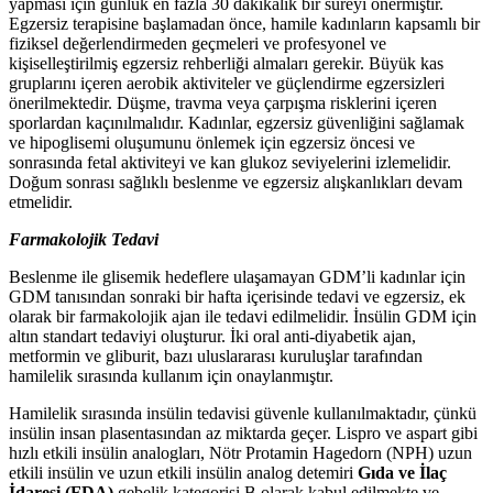
yapması için günlük en fazla 30 dakikalık bir süreyi önermiştir.
Egzersiz terapisine başlamadan önce, hamile kadınların kapsamlı bir
fiziksel değerlendirmeden geçmeleri ve profesyonel ve
kişiselleştirilmiş egzersiz rehberliği almaları gerekir. Büyük kas
gruplarını içeren aerobik aktiviteler ve güçlendirme egzersizleri
önerilmektedir. Düşme, travma veya çarpışma risklerini içeren
sporlardan kaçınılmalıdır. Kadınlar, egzersiz güvenliğini sağlamak
ve hipoglisemi oluşumunu önlemek için egzersiz öncesi ve
sonrasında fetal aktiviteyi ve kan glukoz seviyelerini izlemelidir.
Doğum sonrası sağlıklı beslenme ve egzersiz alışkanlıkları devam
etmelidir.
Farmakolojik Tedavi
Beslenme ile glisemik hedeflere ulaşamayan GDM’li kadınlar için
GDM tanısından sonraki bir hafta içerisinde tedavi ve egzersiz, ek
olarak bir farmakolojik ajan ile tedavi edilmelidir. İnsülin GDM için
altın standart tedaviyi oluşturur. İki oral anti-diyabetik ajan,
metformin ve gliburit, bazı uluslararası kuruluşlar tarafından
hamilelik sırasında kullanım için onaylanmıştır.
Hamilelik sırasında insülin tedavisi güvenle kullanılmaktadır, çünkü
insülin insan plasentasından az miktarda geçer. Lispro ve aspart gibi
hızlı etkili insülin analogları, Nötr Protamin Hagedorn (NPH) uzun
etkili insülin ve uzun etkili insülin analog detemiri
Gıda ve İlaç
İdaresi (FDA)
gebelik kategorisi B olarak kabul edilmekte ve