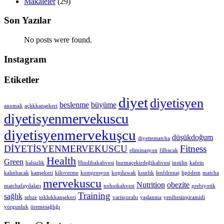
Makaleler
(29)
Son Yazılar
No posts were found.
Instagram
Etiketler
diyet
diyetisyen
beslenme
büyüme
anomali
açlıkkanşekeri
diyetisyenmervekuscu
diyetisyenmervekuşcu
düşükdoğum
diyettematcha
DİYETİSYENMERVEKUSCU
Fitness
eliminasyon
filbacak
Health
Green
halsizlik
Hindibakahvesi
hurmaçekirdeğikahvesi
insülin
kafein
kalınbacak
kanşekeri
kiloverme
kompresyon
kopiluwak
kısırlık
lenfdrenaj
lipödem
matcha
mervekuscu
Nutrition
obezite
matchafaydaları
nohutkahvesi
prebiyotik
Training
sağlık
sebze
toklukkanşekeri
varisçorabı
yaşlanma
yenibesinpiramidi
yorgunluk
üremesağlığı