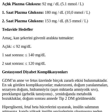
Açlık Plazma Glukozu:
92 mg / dL (5.1 mmol / L)
1. Saat Plazma Glukozu:
180 mg / dL (10,0 mmol / L)
2. Saat Plazma Glukozu:
153 mg / dL (8.5 mmol / L)
Tedavide Hedefler
Amaç, kan şekerini güvenli aralıkta tutmaktır:
Açlık: ≤ 92 mg/dL
1 saat sonrası: ≤ 140 mg/dL
2 saat sonrası: ≤ 120 mg/dL
Gestasyonel Diyabet Komplikasyonları
GDM’ın anne ve fetus üzerinde birçok zararlı etkisi bulunmaktadır.
En sık görülen komplikasyonlar; makrozomi, doğum yaralanmaları,
sezaryen doğum, hidramniyöz (aşırı miktarda amniyotik sıvı),
preeklampsi (gebelik tansiyonu) , yenidoğanda metabolik
bozukluklar, doğum sonrası annede Tip 2 DM görülmesidir.
Hiperglisemi, fetal beta hücrelerini uyararak, insülin salımının
artmasına, kanda yüksek insülin seviyelerinin oluşmasına neden