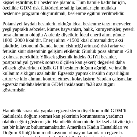
kişiselleştirilmiş bir beslenme planıdır. Tüm hamile kadınlar için,
özellikle GDM risk faktörlerine sahip kadınlar için mutlaka
beslenme programı oluşturulmalı, beslenme eğitimi verilmelidir.
Potansiyel faydalı besinlerin olduğu ideal beslenme tarzı; meyveler,
yeşil yapraklı sebzeler, kümes hayvanları, balık, kuruyemişler, yeterli
posa alımının olduğu Akdeniz diyetidir. İdeal enerji alımı günde
1800- 2000 kkal’dir. Enerji alımı <1500 kkal olmamalıdır; aksi
takdirde, ketonemi (kanda keton cisimciği artması) riski artar ve
fetüsün sinir sisteminin gelişimi etkilenir. Günlük posa alımının <28
g olması gereklidir. Yüksek glisemik indeks (GI)’li besinler,
postprandiyal (yemek sonrası ölçülen kan şekeri) değerleri daha
yüksek gösterirken düşük GI’li besinler doğum ağırlığı ve insülin
kullanım sıklığını azaltabilir. Egzersiz yapmak insülin duyarlılığını
artırır ve kilo alımını kontrol etmeyi kolaylaştırır. Yapılan çalışmalar,
egzersiz müdahalelerinin GDM insidansını %28 azalttığını
göstermiştir.
Hamilelik sırasında yapılan egzersizlerin diyet kontrollü GDM’li
kadınlarda doğum sonrası kan şekerinin korunmasına yardımcı
olabileceğini göstermiştir. Hamilelik döneminde fiziksel aktivite için
net bir kılavuz bulunmamaktadır. Amerikan Kadın Hastalıkları ve
Doğum Kliniği kontrendikasyonu olmayan kadınların egzersiz