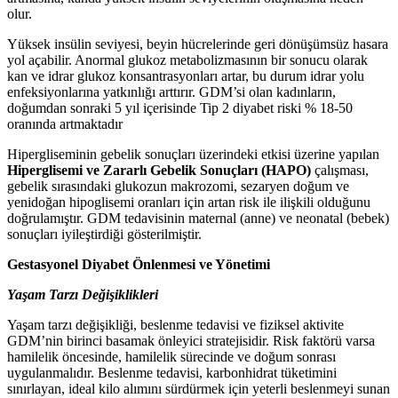
olur.
Yüksek insülin seviyesi, beyin hücrelerinde geri dönüşümsüz hasara
yol açabilir. Anormal glukoz metabolizmasının bir sonucu olarak
kan ve idrar glukoz konsantrasyonları artar, bu durum idrar yolu
enfeksiyonlarına yatkınlığı arttırır. GDM’si olan kadınların,
doğumdan sonraki 5 yıl içerisinde Tip 2 diyabet riski % 18-50
oranında artmaktadır
Hipergliseminin gebelik sonuçları üzerindeki etkisi üzerine yapılan
Hiperglisemi ve Zararlı Gebelik Sonuçları (HAPO)
çalışması,
gebelik sırasındaki glukozun makrozomi, sezaryen doğum ve
yenidoğan hipoglisemi oranları için artan risk ile ilişkili olduğunu
doğrulamıştır. GDM tedavisinin maternal (anne) ve neonatal (bebek)
sonuçları iyileştirdiği gösterilmiştir.
Gestasyonel Diyabet Önlenmesi ve Yönetimi
Yaşam Tarzı Değişiklikleri
Yaşam tarzı değişikliği, beslenme tedavisi ve fiziksel aktivite
GDM’nin birinci basamak önleyici stratejisidir. Risk faktörü varsa
hamilelik öncesinde, hamilelik sürecinde ve doğum sonrası
uygulanmalıdır. Beslenme tedavisi, karbonhidrat tüketimini
sınırlayan, ideal kilo alımını sürdürmek için yeterli beslenmeyi sunan