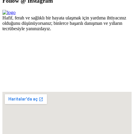
Follow @ Instagram
Hafif, ferah ve sağlıklı bir hayata ulaşmak için yardıma ihtiyacınız
olduğunu düşünüyorsanız; binlerce başarılı danışman ve yılların
tecrübesiyle yanınızdayız.
Pzt - Cmt 09.00 - 18.00 Pazar KAPALI
+90 551 447 87 94
Turgut Özal Mahallesi 2167. Sokak No:3B Akkent 6 Twins B Blok
No:46 Batıkent / ANKARA