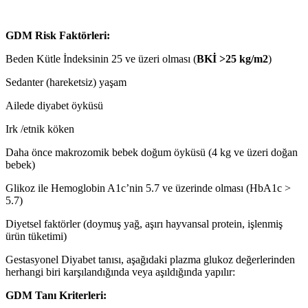
GDM Risk Faktörleri:
Beden Kütle İndeksinin 25 ve üzeri olması (
BKİ >25 kg/m2
)
Sedanter (hareketsiz) yaşam
Ailede diyabet öyküsü
Irk /etnik köken
Daha önce makrozomik bebek doğum öyküsü (4 kg ve üzeri doğan
bebek)
Glikoz ile Hemoglobin A1c’nin 5.7 ve üzerinde olması (HbA1c >
5.7)
Diyetsel faktörler (doymuş yağ, aşırı hayvansal protein, işlenmiş
ürün tüketimi)
Gestasyonel Diyabet tanısı, aşağıdaki plazma glukoz değerlerinden
herhangi biri karşılandığında veya aşıldığında yapılır:
GDM Tanı Kriterleri: