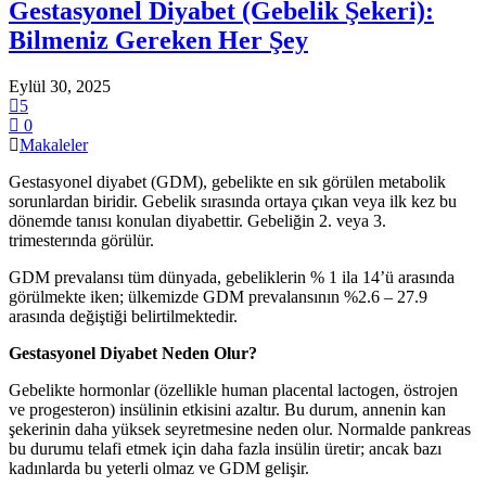
Gestasyonel Diyabet (Gebelik Şekeri):
Bilmeniz Gereken Her Şey
Eylül 30, 2025
5
0
Makaleler
Gestasyonel diyabet (GDM), gebelikte en sık görülen metabolik
sorunlardan biridir. Gebelik sırasında ortaya çıkan veya ilk kez bu
dönemde tanısı konulan diyabettir. Gebeliğin 2. veya 3.
trimesterında görülür.
GDM prevalansı tüm dünyada, gebeliklerin % 1 ila 14’ü arasında
görülmekte iken; ülkemizde GDM prevalansının %2.6 – 27.9
arasında değiştiği belirtilmektedir.
Gestasyonel Diyabet Neden Olur?
Gebelikte hormonlar (özellikle human placental lactogen, östrojen
ve progesteron) insülinin etkisini azaltır. Bu durum, annenin kan
şekerinin daha yüksek seyretmesine neden olur. Normalde pankreas
bu durumu telafi etmek için daha fazla insülin üretir; ancak bazı
kadınlarda bu yeterli olmaz ve GDM gelişir.