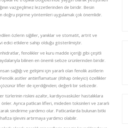
ğının vazgeçilmez lezzetlerinden de biridir. Besin
in doğru pişirme yöntemleri uygulamak çok önemlidir.
ilen özlerin siğiller, yanıklar ve stomatit, artrit ve
vi edici etkilere sahip olduğu gösterilmiştir.
nhidratlar, fenolikler ve kuru madde içeriği gibi çeşitli
faydalarıyla bilinen en önemli sebze ürünlerinden biridir.
san sağlığı ve gelişimi için yararlı olan fenolik asitlerin
nolik asitler antiinflamatuar (iltihap önleyici) özellikler
e çözünür lifler de içerdiğinden; değerli bir sebzedir.
r türlerinin riskini azaltır, kardiyovasküler hastalıklara
nler. Ayrıca patlıcan lifleri, mideden toksinleri ve zararlı
arak sindirime yardımcı olur. Patlıcanlarda bulunan bitki
afıza işlevini artırmaya yardımcı olabilir.