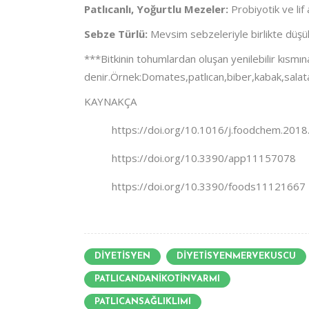
Patlıcanlı, Yoğurtlu Mezeler:
Probiyotik ve lif
Sebze Türlü:
Mevsim sebzeleriyle birlikte düşük
***Bitkinin tohumlardan oluşan yenilebilir kısm
denir.Örnek:Domates,patlıcan,biber,kabak,salat
KAYNAKÇA
https://doi.org/10.1016/j.foodchem.2018
https://doi.org/10.3390/app11157078
https://doi.org/10.3390/foods11121667
DİYETİSYEN
DİYETİSYENMERVEKUSCU
PATLICANDANİKOTİNVARMI
PATLICANSAĞLIKLIMI