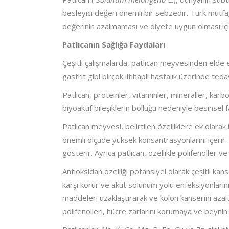
besleyici değeri önemli bir sebzedir. Türk mutfa
değerinin azalmaması ve diyete uygun olması iç
Patlıcanın Sağlığa Faydaları
Çeşitli çalışmalarda, patlıcan meyvesinden elde ed
gastrit gibi birçok iltihaplı hastalık üzerinde teda
Patlıcan, proteinler, vitaminler, mineraller, karbo
biyoaktif bileşiklerin bolluğu nedeniyle besinsel 
Patlıcan meyvesi, belirtilen özelliklere ek olarak in
önemli ölçüde yüksek konsantrasyonlarını içerir. Fe
gösterir. Ayrıca patlıcan, özellikle polifenoller v
Antioksidan özelliği potansiyel olarak çeşitli kanse
karşı korur ve akut solunum yolu enfeksiyonlarını ö
maddeleri uzaklaştırarak ve kolon kanserini azalt
polifenolleri, hücre zarlarını korumaya ve beynin h