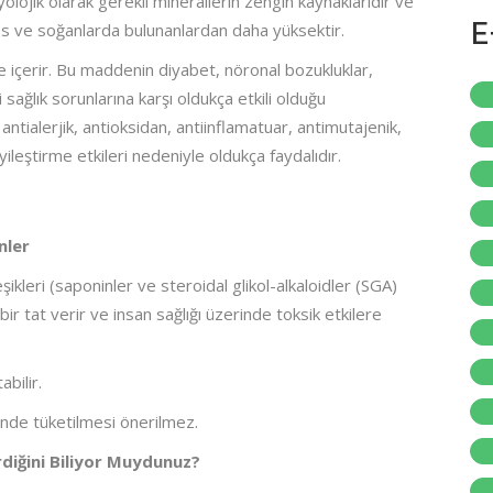
yolojik olarak gerekli minerallerin zengin kaynaklarıdır ve
tes ve soğanlarda bulunanlardan daha yüksektir.
E
 içerir. Bu maddenin diyabet, nöronal bozukluklar,
 sağlık sorunlarına karşı oldukça etkili olduğu
antialerjik, antioksidan, antiinflamatuar, antimutajenik,
yileştirme etkileri nedeniyle oldukça faydalıdır.
nler
eşikleri (saponinler ve steroidal glikol-alkaloidler (SGA)
bir tat verir ve insan sağlığı üzerinde toksik etkilere
abilir.
inde tüketilmesi önerilmez.
rdiğini Biliyor Muydunuz?