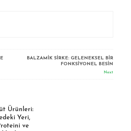
ŞE
BALZAMİK SİRKE: GELENEKSEL BİR
FONKSİYONEL BESİN
Next
üt Ürünleri:
deki Yeri,
roteini ve