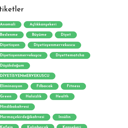
tiketler
Anomali
Açlıkkanşekeri
Beslenme
Büyüme
Diyet
Diyetisyen
Diyetisyenmervekuscu
Diyetisyenmervekuşcu
Diyettematcha
Düşükdoğum
DİYETİSYENMERVEKUSCU
Eliminasyon
Filbacak
Fitness
Green
Halsizlik
Health
Hindibakahvesi
Hurmaçekirdeğikahvesi
Insülin
Kafein
Kalınbacak
Kanşekeri