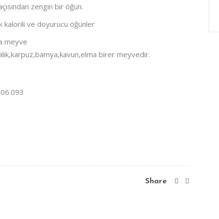
 açısından zengin bir öğün.
 kalorili ve doyurucu öğünler
ına meyve
alık,karpuz,bamya,kavun,elma birer meyvedir.
.06.093
Share