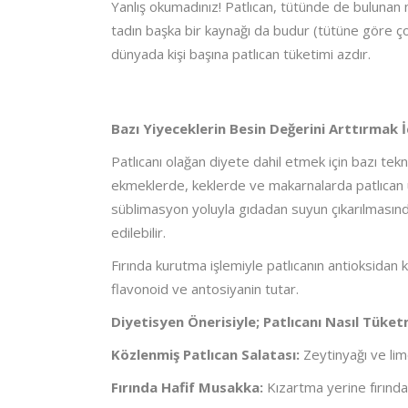
Yanlış okumadınız! Patlıcan, tütünde de bulunan nik
tadın başka bir kaynağı da budur (tütüne göre ç
dünyada kişi başına patlıcan tüketimi azdır.
Bazı Yiyeceklerin Besin Değerini Arttırmak İ
Patlıcanı olağan diyete dahil etmek için bazı tekno
ekmeklerde, keklerde ve makarnalarda patlıcan 
süblimasyon yoluyla gıdadan suyun çıkarılmasında
edilebilir.
Fırında kurutma işlemiyle patlıcanın antioksidan ka
flavonoid ve antosiyanin tutar.
Diyetisyen Önerisiyle; Patlıcanı Nasıl Tüket
Közlenmiş Patlıcan Salatası:
Zeytinyağı ve lim
Fırında Hafif Musakka:
Kızartma yerine fırında 