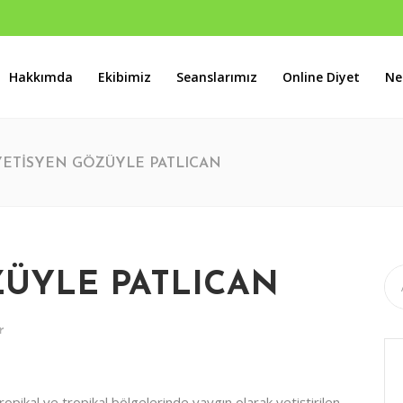
Hakkımda
Ekibimiz
Seanslarımız
Online Diyet
Ne
s B Blok No:46 Batıkent / ANKARA
YETİSYEN GÖZÜYLE PATLICAN
ZÜYLE PATLICAN
r
opikal ve tropikal bölgelerinde yaygın olarak yetiştirilen