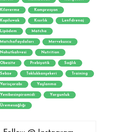
Kiloverme
Kompresyon
Kopiluwak
Kısırlık
Lenfdrenaj
Lipödem
Matcha
Matchafaydaları
Mervekuscu
Nohutkahvesi
Nutrition
Obezite
Prebiyotik
Sağlık
Sebze
Toklukkanşekeri
Training
Varisçorabı
Yaşlanma
Yenibesinpiramidi
Yorgunluk
Üremesağlığı