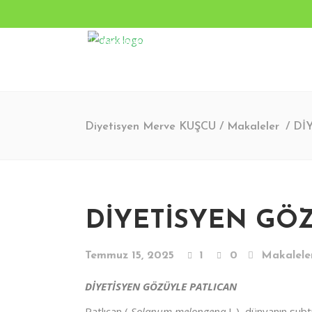
Pazartesi - Cumartesi 9.00 - 17.00 Pazar KAPALI
Turgut Özal Mahallesi 2167. Sokak No:3B Akkent 6 Twin
Diyetisyen Merve KUŞCU
/
Makaleler
/
Dİ
DİYETİSYEN GÖ
Temmuz 15, 2025
1
0
Makalele
DİYETİSYEN GÖZÜYLE PATLICAN
Patlıcan (
Solanum melongena
L.), dünyanın subtr