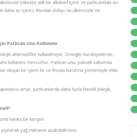
otinoid (nikotin) adlı bir alkaloid içerir ve patlıcandaki acı
ok daha az içerir). Bundan dolayı da ülkemizde ve
çin Patlıcan Unu Kullanımı
lojik alternatifler kullanılmıştır. Örneğin; kurabiyelerde,
unu kullanımı mevcuttur. Patlıcan unu, yüksek vakumda
n oluşan bir işlem ile ve fırında kurutma yöntemiyle elde
pasitesi artar, patlıcanlarda daha fazla fenolik bileşik,
meli?
onla harika bir karışım
pişirerek yağ miktarını azaltabilirsiniz.