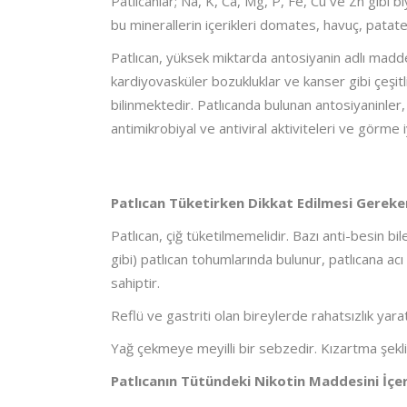
Patlıcanlar; Na, K, Ca, Mg, P, Fe, Cu ve Zn gibi bi
bu minerallerin içerikleri domates, havuç, pata
Patlıcan, yüksek miktarda antosiyanin adlı madde
kardiyovasküler bozukluklar ve kanser gibi çeşitli
bilinmektedir. Patlıcanda bulunan antosiyaninler, 
antimikrobiyal ve antiviral aktiviteleri ve görme i
Patlıcan Tüketirken Dikkat Edilmesi Gereke
Patlıcan, çiğ tüketilmemelidir. Bazı anti-besin bil
gibi) patlıcan tohumlarında bulunur, patlıcana acı 
sahiptir.
Reflü ve gastriti olan bireylerde rahatsızlık yarat
Yağ çekmeye meyilli bir sebzedir. Kızartma şekl
Patlıcanın Tütündeki Nikotin Maddesini İçe