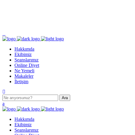
Pazartesi - Cumartesi 9.00 - 17.00 Pazar KAPALI
Turgut Özal Mahallesi 2167. Sokak No:3B Akkent 6 Twins B Blok No:46 Batıkent /
ANKARA
Hakkımda
Ekibimiz
Seanslarımız
Online Diyet
Ne Yemeli
Makaleler
İletişim
Hakkımda
Ekibimiz
Seanslarımız