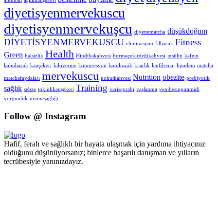
anomali
açlıkkanşekeri
diyetisyenmervekuscu
diyetisyenmervekuşcu
düşükdoğum
diyettematcha
DİYETİSYENMERVEKUSCU
Fitness
eliminasyon
filbacak
Health
Green
halsizlik
Hindibakahvesi
hurmaçekirdeğikahvesi
insülin
kafein
kalınbacak
kanşekeri
kiloverme
kompresyon
kopiluwak
kısırlık
lenfdrenaj
lipödem
matcha
mervekuscu
Nutrition
obezite
matchafaydaları
nohutkahvesi
prebiyotik
Training
sağlık
sebze
toklukkanşekeri
varisçorabı
yaşlanma
yenibesinpiramidi
yorgunluk
üremesağlığı
Follow @ Instagram
Hafif, ferah ve sağlıklı bir hayata ulaşmak için yardıma ihtiyacınız
olduğunu düşünüyorsanız; binlerce başarılı danışman ve yılların
tecrübesiyle yanınızdayız.
Pzt - Cmt 09.00 - 18.00 Pazar KAPALI
+90 551 447 87 94