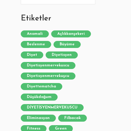
Etiketler
Anomali
Açlıkkanşekeri
Beslenme
Büyüme
Diyet
Diyetisyen
Diyetisyenmervekuscu
Diyetisyenmervekuşcu
Diyettematcha
Düşükdoğum
DİYETİSYENMERVEKUSCU
Eliminasyon
Filbacak
Fitness
Green