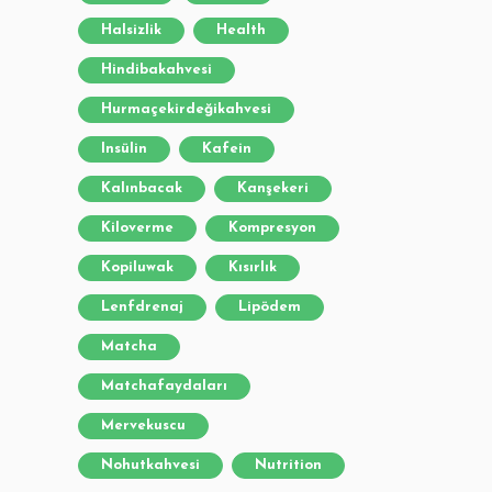
Halsizlik
Health
Hindibakahvesi
Hurmaçekirdeğikahvesi
Insülin
Kafein
Kalınbacak
Kanşekeri
Kiloverme
Kompresyon
Kopiluwak
Kısırlık
Lenfdrenaj
Lipödem
Matcha
Matchafaydaları
Mervekuscu
Nohutkahvesi
Nutrition