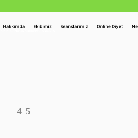
Hakkımda
Ekibimiz
Seanslarımız
Online Diyet
Ne
s B Blok No:46 Batıkent / ANKARA