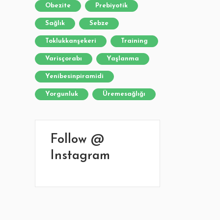
Obezite
Prebiyotik
Sağlık
Sebze
Toklukkanşekeri
Training
Varisçorabı
Yaşlanma
Yenibesinpiramidi
Yorgunluk
Üremesağlığı
Follow @
Instagram