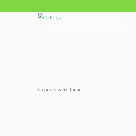
Pazartesi - Cumartesi 9.00 - 17.00 Pazar KAPALI
Turgut Özal Mahallesi 2167. Sokak No:3B Akkent 6 Twin
No posts were found.