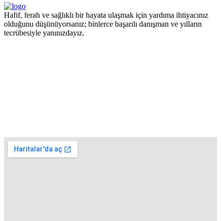
Hafif, ferah ve sağlıklı bir hayata ulaşmak için yardıma ihtiyacınız
olduğunu düşünüyorsanız; binlerce başarılı danışman ve yılların
tecrübesiyle yanınızdayız.
Pzt - Cmt 09.00 - 18.00 Pazar KAPALI
+90 551 447 87 94
Turgut Özal Mahallesi 2167. Sokak No:3B Akkent 6 Twins B Blok
No:46 Batıkent / ANKARA