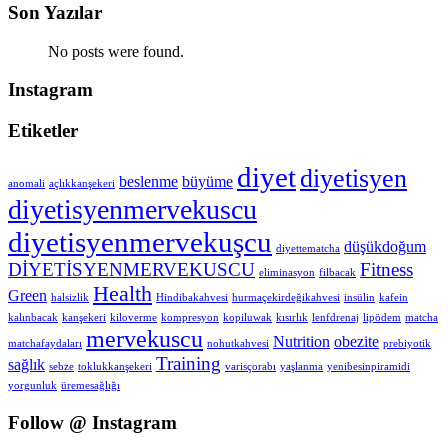
Son Yazılar
No posts were found.
Instagram
Etiketler
diyet
diyetisyen
beslenme
büyüme
anomali
açlıkkanşekeri
diyetisyenmervekuscu
diyetisyenmervekuşcu
düşükdoğum
diyettematcha
DİYETİSYENMERVEKUSCU
Fitness
eliminasyon
filbacak
Health
Green
halsizlik
Hindibakahvesi
hurmaçekirdeğikahvesi
insülin
kafein
kalınbacak
kanşekeri
kiloverme
kompresyon
kopiluwak
kısırlık
lenfdrenaj
lipödem
matcha
mervekuscu
Nutrition
obezite
matchafaydaları
nohutkahvesi
prebiyotik
Training
sağlık
sebze
toklukkanşekeri
varisçorabı
yaşlanma
yenibesinpiramidi
yorgunluk
üremesağlığı
Follow @ Instagram