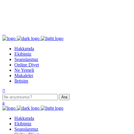
Pazartesi - Cumartesi 9.00 - 17.00 Pazar KAPALI
Turgut Özal Mahallesi 2167. Sokak No:3B Akkent 6 Twins B Blok No:46 Batıkent /
ANKARA
Hakkımda
Ekibimiz
Seanslarımız
Online Diyet
Ne Yemeli
Makaleler
İletişim
Hakkımda
Ekibimiz
Seanslarımız