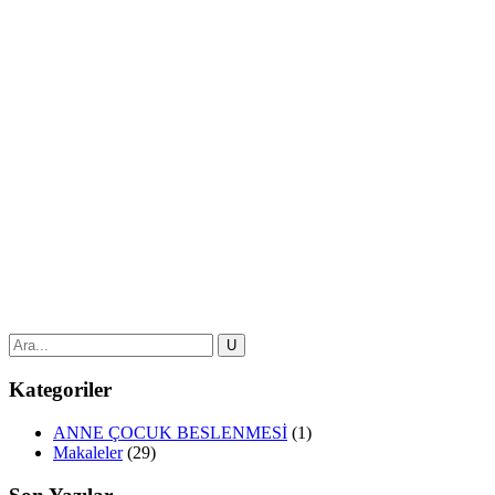
Eylül 16, 2025
4
0
Şeker Tüketimi: Tatlı Bir Tehlike mi?
Beslenme, bütün canlıların düzenli şekilde gerçekleştirmek zorunda
oldukları temel gereksinimlerden birisidir. Besinin ne olması
gerektiğini insanın vücudu saptar. Bedeninin ihtiyaçlarını dinleme
becerisine sahip bir birey, zaman zaman ortaya çıkan hastalık
durumlarında bile yenilmesi ve...
by
Merve Kuşcu
Kategoriler
ANNE ÇOCUK BESLENMESİ
(1)
Makaleler
(29)