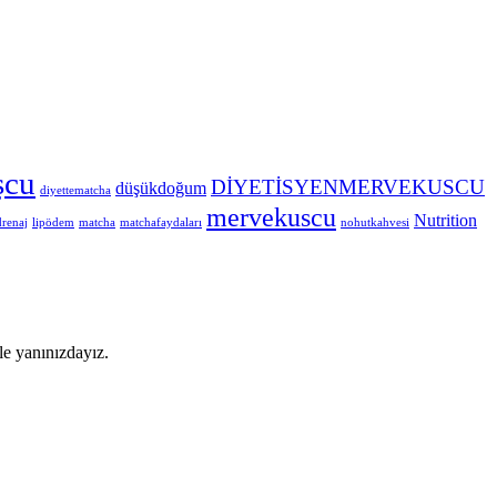
şcu
DİYETİSYENMERVEKUSCU
düşükdoğum
diyettematcha
mervekuscu
Nutrition
drenaj
lipödem
matcha
matchafaydaları
nohutkahvesi
le yanınızdayız.