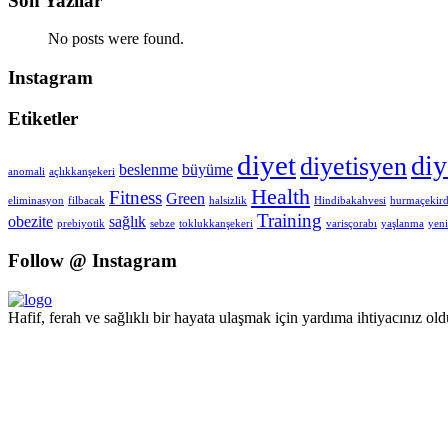
Son Yazılar
No posts were found.
Instagram
Etiketler
diyet
di
diyetisyen
beslenme
büyüme
anomali
açlıkkanşekeri
Health
Fitness
Green
eliminasyon
filbacak
halsizlik
Hindibakahvesi
hurmaçekird
Training
obezite
sağlık
prebiyotik
sebze
toklukkanşekeri
varisçorabı
yaşlanma
yeni
Follow @ Instagram
Hafif, ferah ve sağlıklı bir hayata ulaşmak için yardıma ihtiyacınız o
Pzt - Cmt 09.00 - 18.00 Pazar KAPALI
+90 551 447 87 94