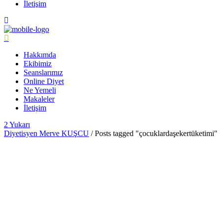
İletişim
Hakkımda
Ekibimiz
Seanslarımız
Online Diyet
Ne Yemeli
Makaleler
İletişim
Yukarı
Diyetisyen Merve KUŞCU
/
Posts tagged "çocuklardaşekertüketimi"