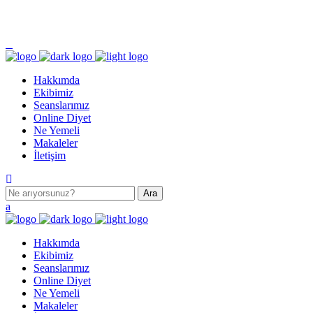
Turgut Özal Mahallesi 2167. Sokak No:3B Akkent 6 Twins B Blok No:46 Batıkent / ANKA
Hakkımda
Ekibimiz
Seanslarımız
Online Diyet
Ne Yemeli
Makaleler
İletişim
Hakkımda
Ekibimiz
Seanslarımız
Online Diyet
Ne Yemeli
Makaleler