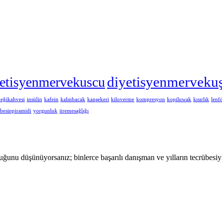
diyetisyenmerveku
yetisyenmervekuscu
eğikahvesi
insülin
kafein
kalınbacak
kanşekeri
kiloverme
kompresyon
kopiluwak
kısırlık
lenf
besinpiramidi
yorgunluk
üremesağlığı
lduğunu düşünüyorsanız; binlerce başarılı danışman ve yılların tecrübesiy