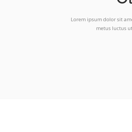
Ou
Lorem ipsum dolor sit amet
metus luctus ut