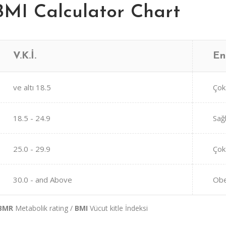
BMI Calculator Chart
V.K.İ.
En
ve altı 18.5
Çok
18.5 - 24.9
Sağl
25.0 - 29.9
Çok 
30.0 - and Above
Ob
BMR
Metabolik rating /
BMI
Vücut kitle İndeksi