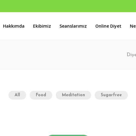
Hakkımda
Ekibimiz
Seanslarımız
Online Diyet
Ne
s B Blok No:46 Batıkent / ANKARA
Diy
All
Food
Meditation
Sugarfree