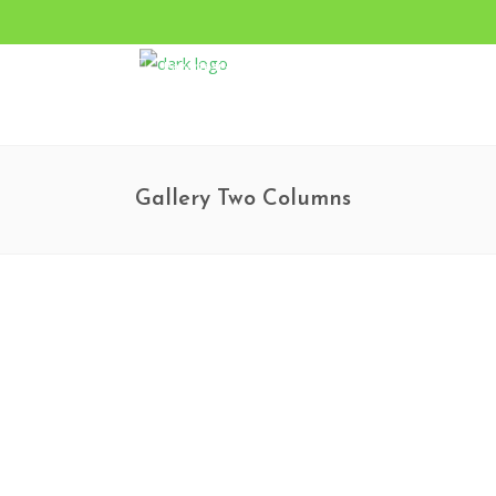
Pazartesi - Cumartesi 9.00 - 17.00 Pazar KAPALI
Turgut Özal Mahallesi 2167. Sokak No:3B Akkent 6 Twin
Gallery Two Columns