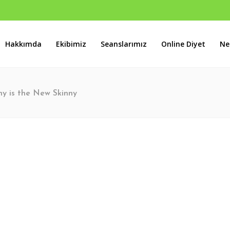
Hakkımda
Ekibimiz
Seanslarımız
Online Diyet
Ne
s B Blok No:46 Batıkent / ANKARA
hy is the New Skinny