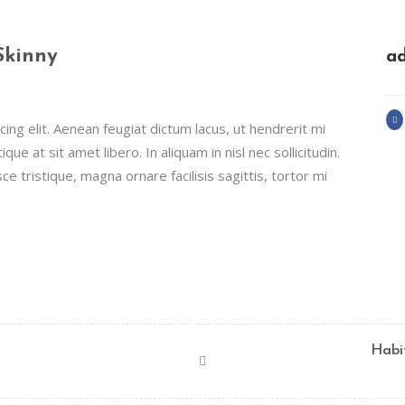
Skinny
a
ing elit. Aenean feugiat dictum lacus, ut hendrerit mi
que at sit amet libero. In aliquam in nisl nec sollicitudin.
ce tristique, magna ornare facilisis sagittis, tortor mi
Habi