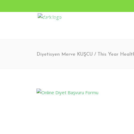
Pazartesi - Cumartesi 9.00 - 17.00 Pazar KAPALI
Turgut Özal Mahallesi 2167. Sokak No:3B Akkent 6 Twin
Diyetisyen Merve KUŞCU
/
This Year Healt