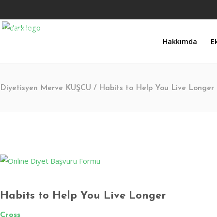
Pazartesi - Cumartesi 9.00 - 17.00 Pazar KAPALI
Hakkımda
E
Turgut Özal Mahallesi 2167. Sokak No:3B Akkent 6 Twins B Blok No:46 Batıken
Diyetisyen Merve KUŞCU
/
Habits to Help You Live Longer
Habits to Help You Live Longer
Cross