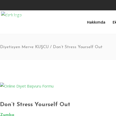
Pazartesi - Cumartesi 9.00 - 17.00 Pazar KAPALI
Hakkımda
E
Turgut Özal Mahallesi 2167. Sokak No:3B Akkent 6 Twins B Blok No:46 Batıken
Diyetisyen Merve KUŞCU
/
Don’t Stress Yourself Out
Don’t Stress Yourself Out
Zumba