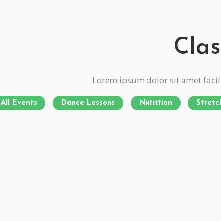
Clas
Lorem ipsum dolor sit amet facil
All Events
Dance Lessons
Nutrition
Stretc