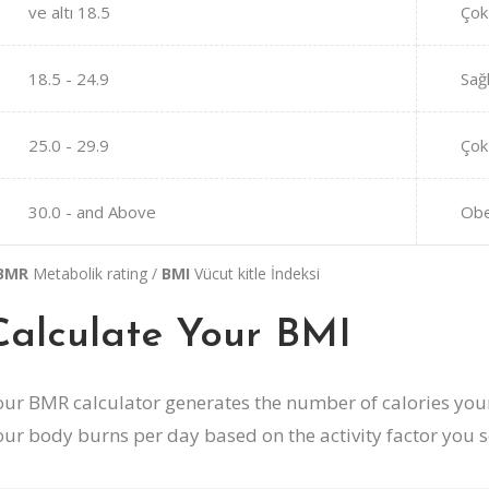
ve altı 18.5
Çok
18.5 - 24.9
Sağl
25.0 - 29.9
Çok 
30.0 - and Above
Ob
BMR
Metabolik rating /
BMI
Vücut kitle İndeksi
Calculate Your BMI
our BMR calculator generates the number of calories your 
our body burns per day based on the activity factor you s