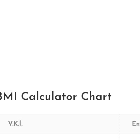
BMI Calculator Chart
V.K.İ.
En