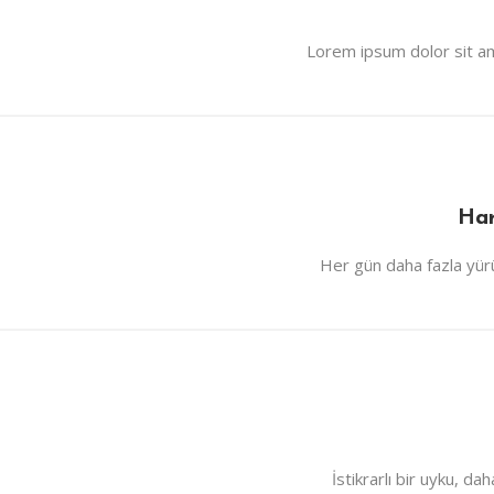
Lorem ipsum dolor sit ame
Har
Her gün daha fazla yürü
İstikrarlı bir uyku, d