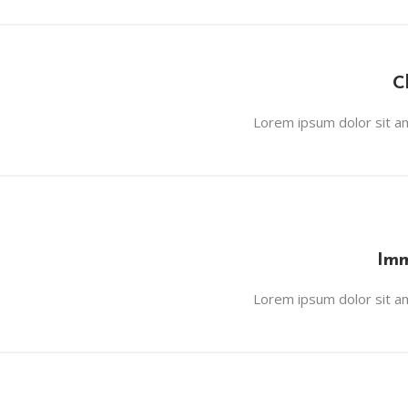
C
Lorem ipsum dolor sit ame
Imm
Lorem ipsum dolor sit ame