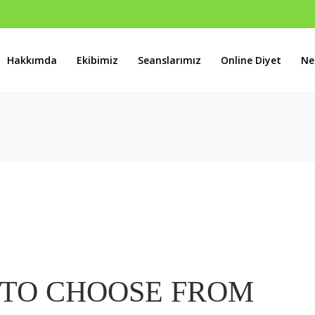
Hakkımda
Ekibimiz
Seanslarımız
Online Diyet
Ne
s B Blok No:46 Batıkent / ANKARA
 TO CHOOSE FROM