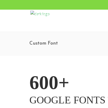
Pazartesi - Cumartesi 9.00 - 17.00 Pazar KAPALI
Turgut Özal Mahallesi 2167. Sokak No:3B Akkent 6 Twin
Custom Font
600+
GOOGLE FONTS